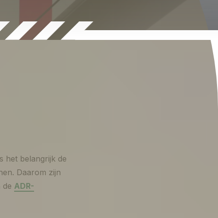
is het belangrijk de
nen. Daarom zijn
n de
ADR-