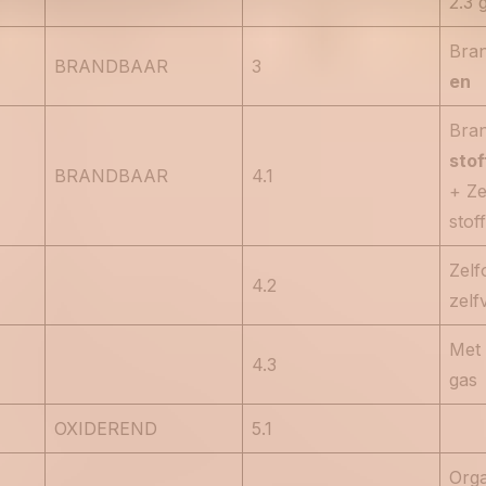
2.3 g
Bra
BRANDBAAR
3
en
Bra
stof
BRANDBAAR
4.1
+ Ze
stof
Zelf
4.2
zelf
Met
4.3
gas
OXIDEREND
5.1
Org