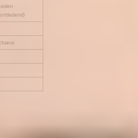
xiden
fontledend)
ctueus