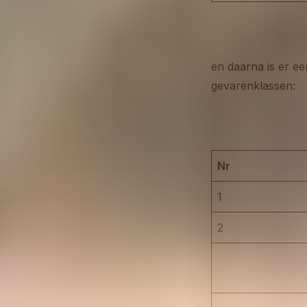
en daarna is er e
gevarenklassen:
Nr
1
2