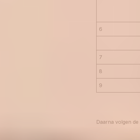
6
7
8
9
Daarna volgen de e