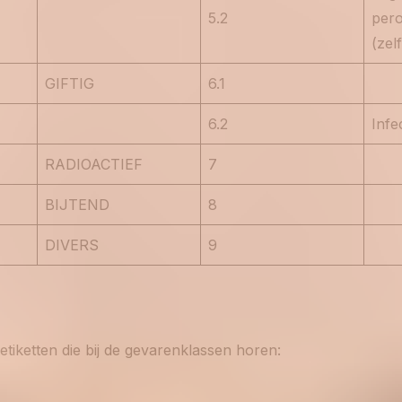
5.2
pero
(zel
GIFTIG
6.1
6.2
Infe
RADIOACTIEF
7
BIJTEND
8
DIVERS
9
tiketten die bij de gevarenklassen horen: