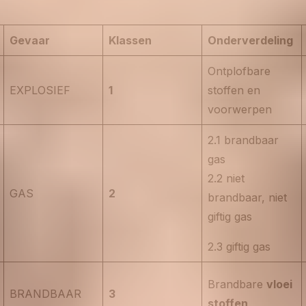
Gevaar
Klassen
Onderverdeling
Ontplofbare
EXPLOSIEF
1
stoffen en
voorwerpen
2.1 brandbaar
gas
2.2 niet
GAS
2
brandbaar, niet
giftig gas
2.3 giftig gas
Brandbare
vloei
BRANDBAAR
3
stoffen