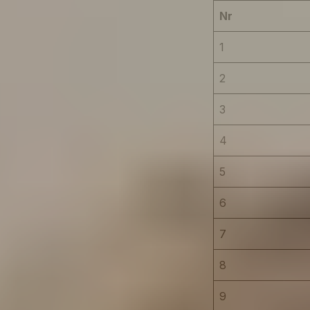
Nr
1
2
3
4
5
6
7
8
9