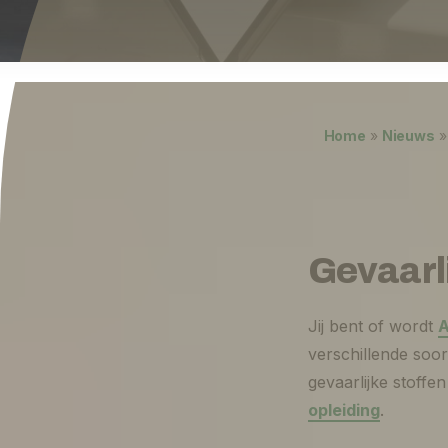
Over ons
Werken bij
0
shopping_cart
Lukas ter Poorten
Home
»
Nieuws
Nederlands
English
Gevaarli
Jij bent of wordt
A
verschillende soo
gevaarlijke stoffe
opleiding
.