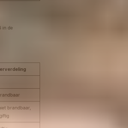
 in de
erverdeling
brandbaar
niet brandbaar,
giftig