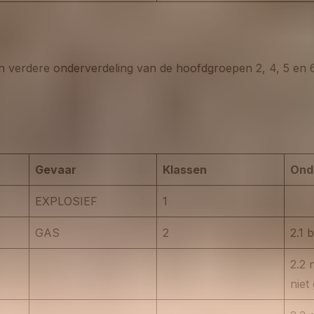
en verdere onderverdeling van de hoofdgroepen 2, 4, 5 en 6
Gevaar
Klassen
Ond
EXPLOSIEF
1
GAS
2
2.1 
2.2 
niet 