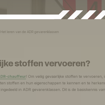
»
Het leren van de ADR gevarenklassen
jke stoffen vervoeren?
DR-chauffeur
! Om veilig gevaarlijke stoffen te vervoeren, 
rten stoffen en hun eigenschappen te kennen en te herken
n ingedeeld in ADR gevarenklassen. Dit is de basiskennis va