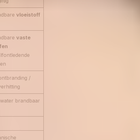
iftig
ndbare
vloeistoff
ndbare
vaste
fen
lfontledende
fen
ontbranding /
verhitting
 water brandbaar
anische