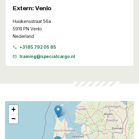
Extern: Venlo
Huiskensstraat 56a
5916 PN Venlo
Nederland
+31 85 792 05 85
call
training@specialcargo.nl
mail
+
−