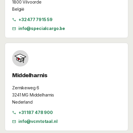
1800 Vilvoorde
België
+32 477 79 15 59
call
info@specialcargo.be
mail
Middelharnis
Zernikeweg 6
3241 MG Middelharnis
Nederland
+31 187 478 900
call
info@vcmtotaal.nl
mail