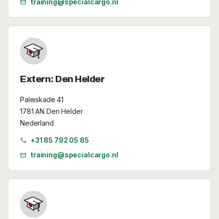
training@specialcargo.nl
mail
Extern: Den Helder
Paleiskade 41
1781 AN Den Helder
Nederland
+31 85 792 05 85
call
training@specialcargo.nl
mail