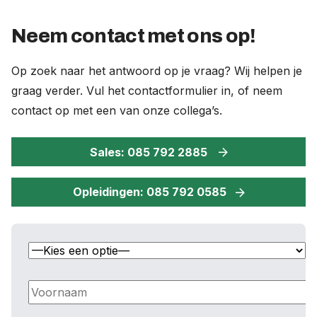
Nieuws
Neem contact met ons op!
Over ons
Op zoek naar het antwoord op je vraag? Wij helpen je
Werken bij
graag verder. Vul het contactformulier in, of neem
contact op met een van onze collega’s.
0
shopping_cart
Sales: 085 792 2885
Nederlands
English
Opleidingen: 085 792 0585