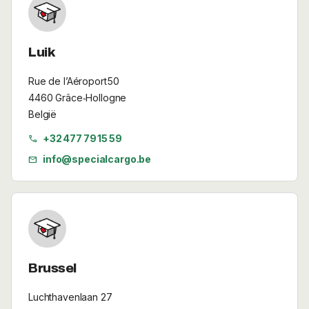
Luik
Rue de l’Aéroport 50
4460 Grâce‑Hollogne
België
+32 477 79 15 59
call
info@specialcargo.be
mail
Brussel
Luchthavenlaan 27