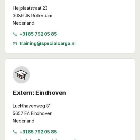
Heijplaatstraat 23
3089 JB Rotterdam
Nederland
+31 85 792 05 85
call
training@specialcargo.nl
mail
Extern: Eindhoven
Luchthavenweg 81
5657 EA Eindhoven
Nederland
+31 85 792 05 85
call