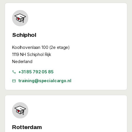
Schiphol
Koolhovenlaan 100 (2e etage)
1119 NH Schiphol Rijk
Nederland
+31 85 792 05 85
call
training@specialcargo.nl
mail
Rotterdam