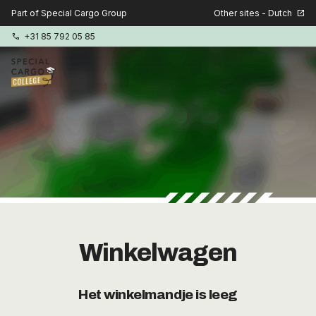
Other sites - Dutch
Part of Special Cargo Group
open_in_new
+31 85 792 05 85
phone
Special Cargo Group
Special Cargo Services
Isologic
Opleidingen
Winkelwagen
Consultancy
Het winkelmandje is leeg
Nieuws