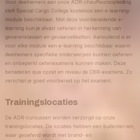
Voor deelnemers aan onze ADR-chauffeursopleiding
stelt Special Cargo College kosteloos een e-learning-
module beschikbaar. Met deze voorbereidende e-
learning kun je alvast oefenen in herkenning van
gevarenklassen en gevaarsetiketten. Aanvullend is er
voor elke module een e-learning beschikbaar waarin
deelnemers specifieke onderwerpen kunnen oefenen
en onbeperkt oefenexamens kunnen maken. Deze
benaderen qua opzet en niveau de CBR-examens. Zo
verschijn je goed voorbereid op het examen!.
Trainingslocaties
De ADR-cursussen worden verzorgd op onze
trainingslocaties. De locaties hebben een buitenterrein,
waar geoefend wordt met brand- en