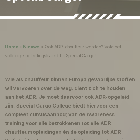
Nieuws
Over ons
Lukas ter Poorten
Werken bij
Home
»
Nieuws
»
Ook ADR-chauffeur worden? Volg het
0
shopping_cart
volledige opleidingstraject bij Special Cargo!
Nederlands
Wie als chauffeur binnen Europa gevaarlijke stoffen
English
wil vervoeren over de weg, dient zich te houden
aan het ADR. Je moet daarvoor ook ADR-opgeleid
zijn. Special Cargo College biedt hiervoor een
compleet cursusaanbod; van de Awareness
training voor alle betrokkenen tot alle ADR-
chauffeursopleidingen én de opleiding tot ADR