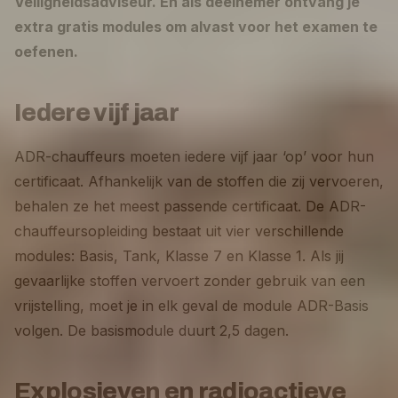
Veiligheidsadviseur. En als deelnemer ontvang je
extra gratis modules om alvast voor het examen te
oefenen.
Iedere vijf jaar
ADR-chauffeurs moeten iedere vijf jaar ‘op’ voor hun
certificaat. Afhankelijk van de stoffen die zij vervoeren,
behalen ze het meest passende certificaat. De ADR-
chauffeursopleiding bestaat uit vier verschillende
modules: Basis, Tank, Klasse 7 en Klasse 1. Als jij
gevaarlijke stoffen vervoert zonder gebruik van een
vrijstelling, moet je in elk geval de module ADR-Basis
volgen. De basismodule duurt 2,5 dagen.
Explosieven en radioactieve