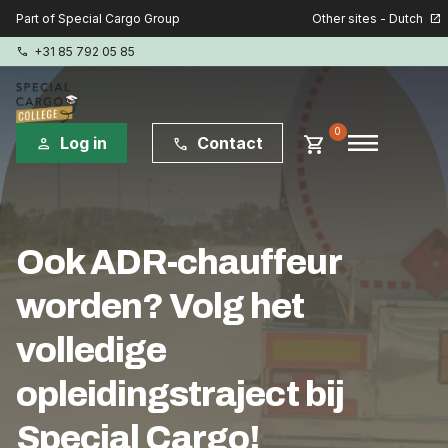
Other sites - Dutch
Part of Special Cargo Group
open_in_new
+31 85 792 05 85
phone
menu
0
shopping_cart
Log in
Contact
person
phone
Special Cargo Group
Ook ADR-chauffeur
Special Cargo Services
worden? Volg het
Isologic
volledige
Opleidingen
opleidingstraject bij
Consultancy
Special Cargo!