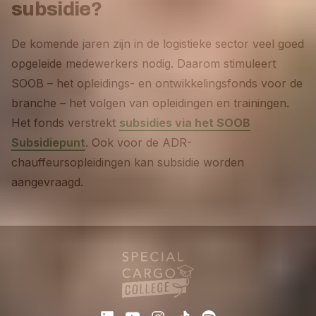
subsidie?
De komende jaren zijn in de logistieke sector veel goed
opgeleide medewerkers nodig. Daarom stimuleert
SOOB – het opleidings- en ontwikkelingsfonds voor de
branche – het volgen van opleidingen en trainingen.
Het fonds verstrekt
subsidies via het SOOB
Subsidiepunt
. Ook voor de ADR-
chauffeursopleidingen kan subsidie worden
aangevraagd.