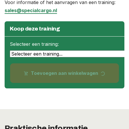
Voor informatie of het aanvragen van een training:
sales@specialcargo.nl
Koop deze training
Selecteer een training:
progress_activity
Toevoegen aan winkelwagen
shopping_cart
Praktische informatie