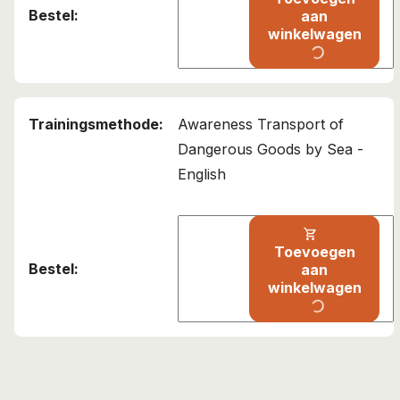
aan
Deze cursus is toegevoegd aan uw
winkelwagen
winkelwagen!
progress_activity
IMDG – Bewustwording zeevervoer gevaarlijke stoffen
Verder winkelen
Awareness Transport of
Dangerous Goods by Sea -
Bekijk winkelwagen
English
shopping_cart
Toevoegen
aan
winkelwagen
progress_activity