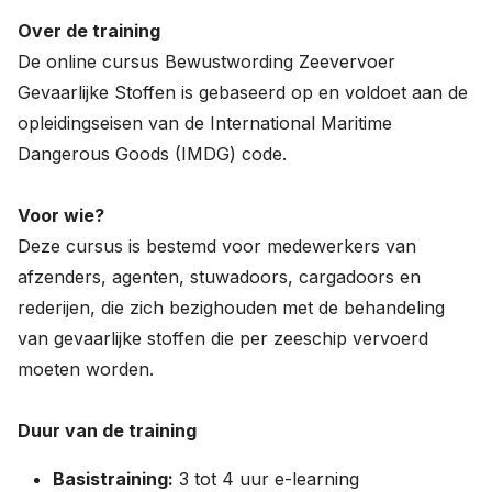
Nieuws
Over de training
De online cursus Bewustwording Zeevervoer
Over ons
Gevaarlijke Stoffen is gebaseerd op en voldoet aan de
opleidingseisen van de International Maritime
Werken bij
Dangerous Goods (IMDG) code.
0
shopping_cart
Voor wie?
Deze cursus is bestemd voor medewerkers van
Nederlands
afzenders, agenten, stuwadoors, cargadoors en
English
rederijen, die zich bezighouden met de behandeling
van gevaarlijke stoffen die per zeeschip vervoerd
moeten worden.
Duur van de training
Basistraining:
3 tot 4 uur e-learning