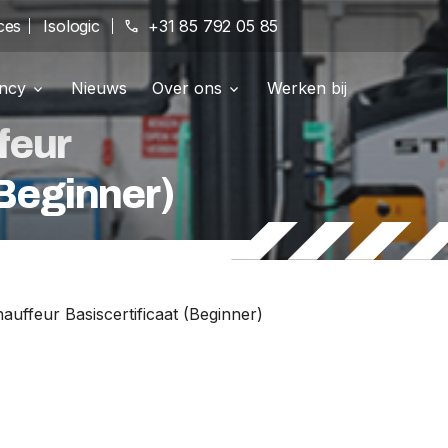
ces
Isologic
phone
+31 85 792 05 85
ancy
Nieuws
Over ons
Werken bij
eidingsportaal
Vestigingen
location_on
feur
ompany & maatwerk
Geschiedenis
history
(Beginner)
essment Beveiligingscultuur
Erkenningen
verified
uffeur Basiscertificaat (Beginner)