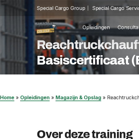
Special Cargo Group
Special Cargo Servi
Opleidingen
Consult
Opl
school
Reachtruckchauf
Special Cargo Group
Inc
cast_for_education
Basiscertificaat 
Special Cargo Services
Ass
encrypted
Isologic
Opleidingen
Home
»
Opleidingen
»
Magazijn & Opslag
»
Reachtruckcha
Consultancy
Nieuws
Over deze training