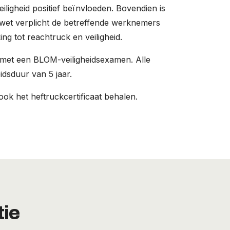
iligheid positief beïnvloeden. Bovendien is
wet verplicht de betreffende werknemers
ing tot reachtruck en veiligheid.
 met een BLOM-veiligheidsexamen. Alle
idsduur van 5 jaar.
ok het heftruckcertificaat behalen.
tie
Deze cursus is toegevoegd aan uw winkelwagen