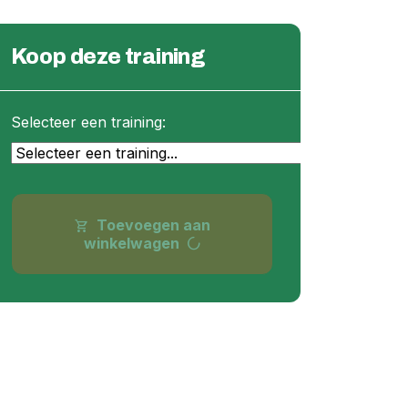
Koop deze training
Selecteer een training:
Toevoegen aan
shopping_cart
progress_activity
winkelwagen