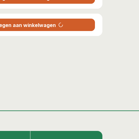
progress_activity
egen aan winkelwagen