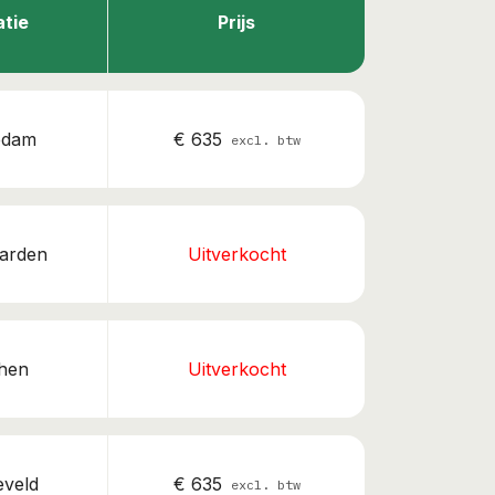
atie
Prijs
edam
€ 635
excl. btw
arden
Uitverkocht
chen
Uitverkocht
eveld
€ 635
excl. btw