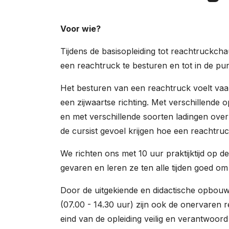
Over ons
Voor wie?
Werken bij
Tijdens de basisopleiding tot reachtruckch
0
shopping_cart
een reachtruck te besturen en tot in de pun
Het besturen van een reachtruck voelt vaa
Nederlands
een zijwaartse richting. Met verschillende 
English
en met verschillende soorten ladingen ove
de cursist gevoel krijgen hoe een reachtru
We richten ons met 10 uur praktijktijd op de 
gevaren en leren ze ten alle tijden goed om 
Door de uitgekiende en didactische opbou
(07.00 - 14.30 uur) zijn ook de onervaren 
eind van de opleiding veilig en verantwoord