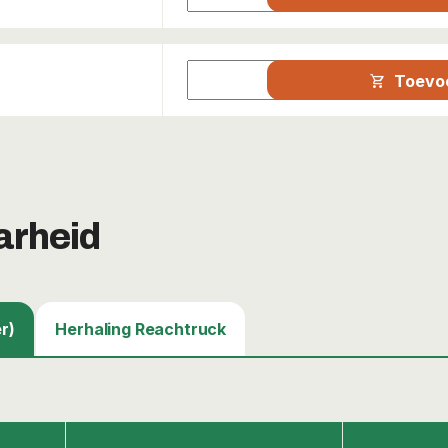
Toevo
shopping_cart
arheid
r)
Herhaling Reachtruck