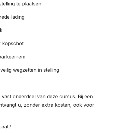
telling te plaatsen
ede lading
k
k kopschot
parkeerrem
lig wegzetten in stelling
 vast onderdeel van deze cursus. Bij een
ntvangt u, zonder extra kosten, ook voor
caat?