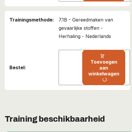
7.1B - Gereedmaken van
gevaarlijke stoffen -
Deze cursus is toegevoegd aan uw
Herhaling - Nederlands
winkelwagen!
IATA 7.1B – Verzendgereed maken gevaarlijke stoffen
shopping_cart
Toevoegen
Verder winkelen
aan
winkelwagen
Bekijk winkelwagen
progress_activity
Training beschikbaarheid