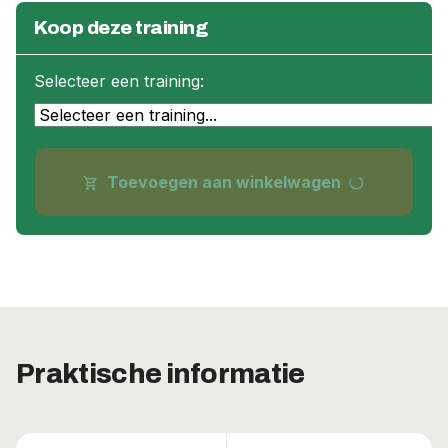
Koop deze training
Selecteer een training:
progress_activity
Toevoegen aan winkelwagen
shopping_cart
Praktische informatie