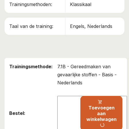
Trainingsmethoden:
Klassikaal
Taal van de training:
Engels, Nederlands
7.1B - Gereedmaken van
gevaarlijke stoffen - Basis -
Nederlands
shopping_cart
Toevoegen
aan
winkelwagen
progress_activity