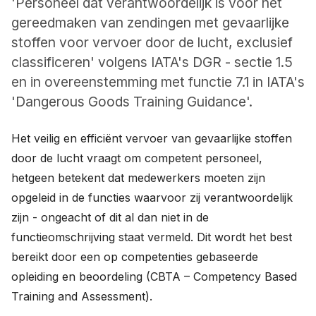
'Personeel dat verantwoordelijk is voor het
Nieuws
gereedmaken van zendingen met gevaarlijke
stoffen voor vervoer door de lucht, exclusief
Over ons
classificeren' volgens IATA's DGR - sectie 1.5
en in overeenstemming met functie 7.1 in IATA's
Werken bij
'Dangerous Goods Training Guidance'.
0
shopping_cart
Het veilig en efficiënt vervoer van gevaarlijke stoffen
door de lucht vraagt om competent personeel,
Nederlands
hetgeen betekent dat medewerkers moeten zijn
English
opgeleid in de functies waarvoor zij verantwoordelijk
zijn - ongeacht of dit al dan niet in de
functieomschrijving staat vermeld. Dit wordt het best
bereikt door een op competenties gebaseerde
opleiding en beoordeling (CBTA – Competency Based
Training and Assessment).