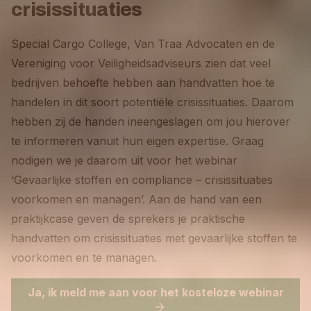
crisissituaties
Special Cargo College, Van Traa Advocaten en de
Vereniging voor Veiligheidsadviseurs zien dat veel
bedrijven behoefte hebben aan handvatten hoe te
handelen in dit soort potentiële crisissituaties. Daarom
hebben zij de handen ineengeslagen om jou hierover
te informeren vanuit hun eigen expertise. Graag
nodigen we je daarom uit voor het webinar
‘Gevaarlijke stoffen en compliance – crisissituaties
voorkomen en managen’. Aan de hand van een
praktijkcase geven de sprekers je praktische
handvatten om crisissituaties met gevaarlijke stoffen te
voorkomen en te managen.
Ja, ik meld me aan voor het kosteloze webinar