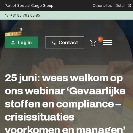
Other sites - Dutch
Part of Special Cargo Group
open_in_new
+31 85 792 05 85
phone
menu
0
shopping_cart
Log in
Contact
person
phone
Special Cargo Group
25 juni: wees welkom op
Special Cargo Services
ons webinar ‘Gevaarlijke
Isologic
stoffen en compliance –
Opleidingen
crisissituaties
Consultancy
voorkomen en managen’