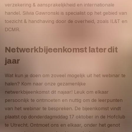
verzekering & aansprakelijkheid en internationale
handel. Silvia Gawronski is specialist op het gebied van
toezicht & handhaving door de overheid, zoals IL&T en
DCMR.
Netwerkbijeenkomst later dit
jaar
Wat kun je doen om zoveel mogelijk uit het webinar te
halen? Kom naar onze gezamenlijke
netwerkbijeenkomst dit najaar! Leuk om elkaar
persoonlijk te ontmoeten en nuttig om de leerpunten
van het webinar te bespreken. De bijeenkomst vindt
plaatst op donderdagmiddag 17 oktober in de Hofclub
te Utrecht. Ontmoet ons en elkaar, onder het genot