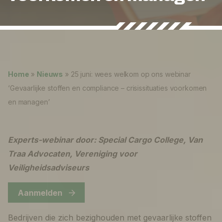
Nieuws
Over ons
Lukas ter Poorten
Werken bij
Home
»
Nieuws
»
25 juni: wees welkom op ons webinar
0
shopping_cart
‘Gevaarlijke stoffen en compliance – crisissituaties voorkomen
en managen’
Nederlands
English
Experts-webinar door: Special Cargo College, Van
Traa Advocaten, Vereniging voor
Veiligheidsadviseurs
Aanmelden
Bedrijven die zich bezighouden met gevaarlijke stoffen