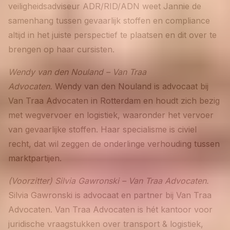
veiligheidsadviseur ADR/RID/ADN weet Jannie de
samenhang tussen gevaarlijk stoffen en compliance
altijd in het juiste perspectief te plaatsen en dit over te
brengen op haar cursisten.
Wendy van den Nouland – Van Traa
Advocaten.
Wendy van den Nouland is advocaat bij
Van Traa Advocaten in Rotterdam en houdt zich bezig
met wegvervoer en logistiek, waaronder het vervoer
van gevaarlijke stoffen. Haar specialisme is civiel
recht, dat wil zeggen de onderlinge verhouding tussen
marktpartijen.
(Voorzitter) Silvia Gawronski – Van Traa Advocaten.
Silvia Gawronski is advocaat en partner bij Van Traa
Advocaten. Van Traa Advocaten is hét kantoor voor
juridische vraagstukken over transport & logistiek,