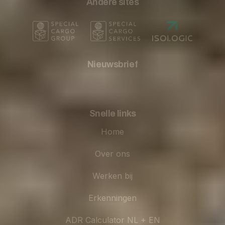
Andere sites
Nieuwsbrief
Snelle links
Home
Over ons
Werken bij
Erkenningen
ADR Calculator NL + EN