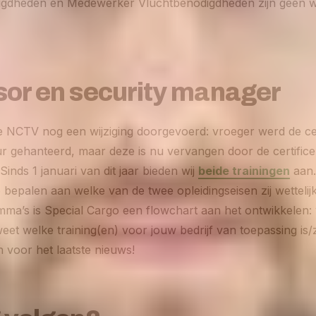
gdheden en Medewerker Vluchtbenodigdheden zijn geen wi
sor en security manager
e NCTV nog een wijziging doorgevoerd: vroeger werd de cer
ur gehanteerd, maar deze is nu vervangen door de certifice
Sinds 1 januari van dit jaar bieden wij
beide trainingen
aan.
te bepalen aan welke van de twee opleidingseisen zij wetteli
emma’s is Special Cargo een flowchart aan het ontwikkelen:
weet welke training(en) voor jouw bedrijf van toepassing is/
n voor het laatste nieuws!