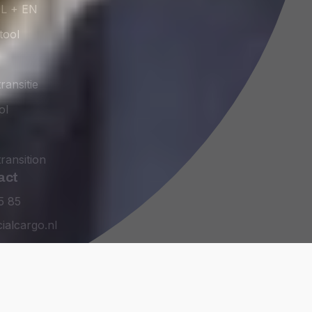
NL + EN
tool
ransitie
ol
ransition
act
5 85
ialcargo.nl
lege. All rights reserved.