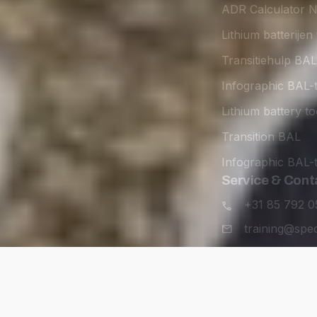
ADR Calculator 
Lithium batterijen 
Transitiehulp BAL
Infographic BAL-t
Lithium battery to
Transition BAL
Infographic BAL-t
Service & Cont
+31 85 792 0
training@spec
orwaarden
Algemene voorwaarden
© 2026 Special Cargo Col