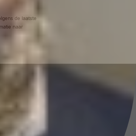
lgens de laatste
matie naar