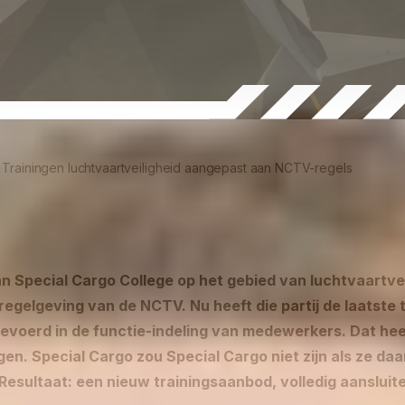
»
Trainingen luchtvaartveiligheid aangepast aan NCTV-regels
n Special Cargo College op het gebied van luchtvaartveil
egelgeving van de NCTV. Nu heeft die partij de laatste t
gevoerd in de functie-indeling van medewerkers. Dat he
gen. Special Cargo zou Special Cargo niet zijn als ze daa
 Resultaat: een nieuw trainingsaanbod, volledig aansluite