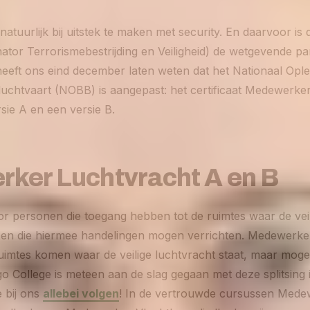
natuurlijk bij uitstek te maken met security. En daarvoor i
ator Terrorismebestrijding en Veiligheid) de wetgevende part
eeft ons eind december laten weten dat het Nationaal Op
luchtvaart (NOBB) is aangepast: het certificaat Medewerker
rsie A en een versie B.
ker Luchtvracht A en B
or personen die toegang hebben tot de ruimtes waar de vei
t en die hiermee handelingen mogen verrichten. Medewerke
uimtes komen waar de veilige luchtvracht staat, maar moge
o College is meteen aan de slag gegaan met deze splitsing
e bij ons
allebei volgen
! In de vertrouwde cursussen Mede