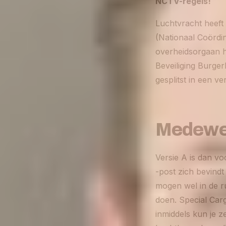
NCTV-regels!
Luchtvracht heeft 
(Nationaal Coördin
overheidsorgaan h
Beveiliging Burger
gesplitst in een ve
Medewer
Versie A is dan vo
-post zich bevind
mogen wel in de r
doen. Special Carg
inmiddels kun je z