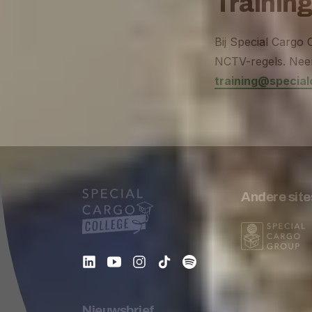
Trainin
Bij Special Cargo 
NCTV-regels. Neem
training@special
Andere site
Nieuwsbrief