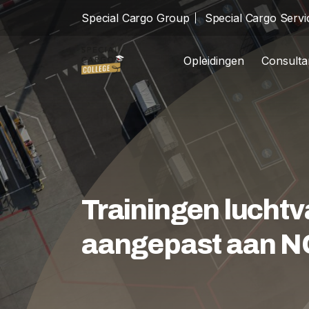
Special Cargo Group
Special Cargo Servi
Opleidingen
Consult
Opl
school
Special Cargo Group
Inc
cast_for_education
Special Cargo Services
Ass
encrypted
Isologic
Trainingen luchtv
Opleidingen
aangepast aan N
Consultancy
Nieuws