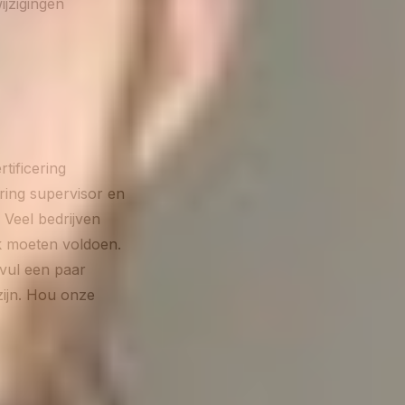
jzigingen
tificering
ring supervisor en
 Veel bedrijven
jk moeten voldoen.
 vul een paar
zijn. Hou onze