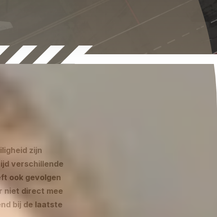
igheid zijn
ijd verschillende
eft ook gevolgen
r niet direct mee
nd bij de laatste