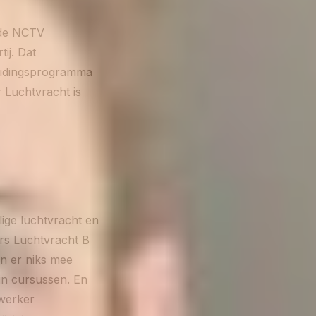
s de NCTV
ij. Dat
leidingsprogramma
 Luchtvracht is
lige luchtvracht en
rs Luchtvracht B
n er niks mee
 in cursussen. En
werker