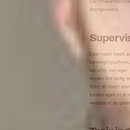
Luchthavenbenodi
doorgevoerd.
Supervi
Daarnaast heeft d
beveiligingsadvise
security manager. 
vinden het lastig 
Voor dit soort dil
basisvragen in je 
website in de gate