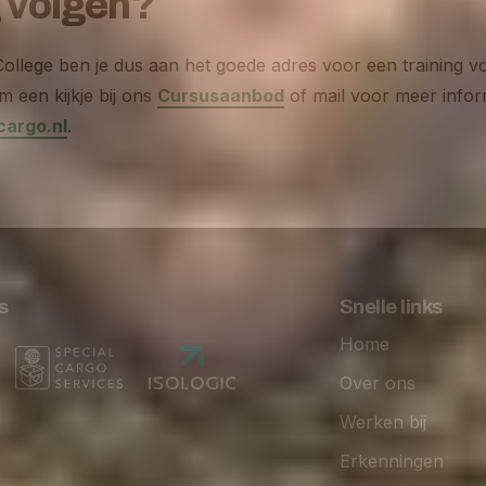
g volgen?
College ben je dus aan het goede adres voor een training vo
 een kijkje bij ons
Cursusaanbod
of mail voor meer infor
cargo.nl
.
s
Snelle links
Home
Over ons
Werken bij
Erkenningen