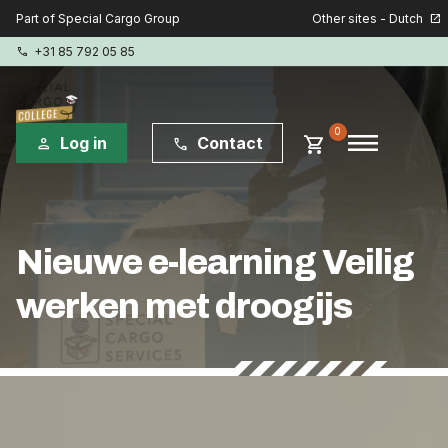
Other sites - Dutch
Part of Special Cargo Group
open_in_new
+31 85 792 05 85
phone
menu
0
shopping_cart
Log in
Contact
person
phone
Special Cargo Group
Nieuwe e-learning Veilig
Special Cargo Services
werken met droogijs
Isologic
Opleidingen
Lukas ter Poorten
Consultancy