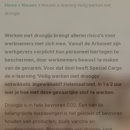
Nieuws
Home
»
Nieuws
»
Nieuwe e-learning Veilig werken met
droogijs
Over ons
Werken bij
Werken met droogijs brengt allerlei risico’s voor
werknemers met zich mee. Vanuit de Arbowet zijn
0
shopping_cart
werkgevers verplicht hun personeel hiertegen te
beschermen, door werknemers bewust te maken
Nederlands
van de gevaren. Voor dat doel heeft Special Cargo
de e-learning ‘Veilig werken met droogijs’
English
ontwikkeld. Ingewikkeld? Helemaal niet. In 1 à 2 uur
leer je hoe met deze gevaarlijke stof te werken.
Droogijs is in feite bevroren CO2. Een van de
belangrijkste toepassingen is het gekoeld of bevroren
houden van producten, zoals vaccins en
voedingsmiddelen. Blootstelling aan droogijs kent