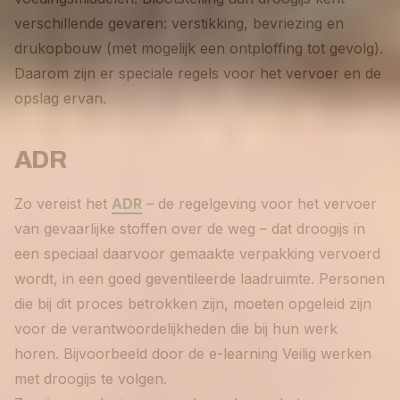
verschillende gevaren: verstikking, bevriezing en
drukopbouw (met mogelijk een ontploffing tot gevolg).
Daarom zijn er speciale regels voor het vervoer en de
opslag ervan.
ADR
Zo vereist het
ADR
– de regelgeving voor het vervoer
van gevaarlijke stoffen over de weg – dat droogijs in
een speciaal daarvoor gemaakte verpakking vervoerd
wordt, in een goed geventileerde laadruimte. Personen
die bij dit proces betrokken zijn, moeten opgeleid zijn
voor de verantwoordelijkheden die bij hun werk
horen. Bijvoorbeeld door de e-learning Veilig werken
met droogijs te volgen.