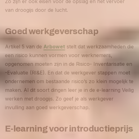
Zo zijn er ook eisen voor de opslag en het vervoer
van droogijs door de lucht.
Goed werkgeverschap
Artikel 5 van de
Arbowet
stelt dat werkzaamheden die
een risico kunnen vormen voor werknemers,
opgenomen moeten zijn in de Risico- Inventarisatie en
-Evaluatie (RI&E). En dat de werkgever stappen moet
ondernemen om bestaande risico’s zo klein mogelijk te
maken. Al dit soort dingen leer je in de e-learning Veilig
werken met droogijs. Zo geef je als werkgever
invulling aan goed werkgeverschap.
E-learning voor introductieprijs