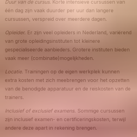
Duur van de cursus
. Korte intensieve cursussen van
één dag zijn vaak duurder per uur dan langere
cursussen, verspreid over meerdere dagen.
Opleider.
Er zijn veel opleiders in Nederland, variërend
van grote opleidingsinstituten tot kleinere
gespecialiseerde aanbieders. Grotere instituten bieden
vaak meer (combinatie)mogelijkheden.
Locatie
. Trainingen op de eigen werkplek kunnen
extra kosten met zich meebrengen voor het opzetten
van de benodigde apparatuur en de reiskosten van de
trainers.
Inclusief of exclusief examens.
Sommige cursussen
zijn inclusief examen- en certificeringskosten, terwijl
andere deze apart in rekening brengen.