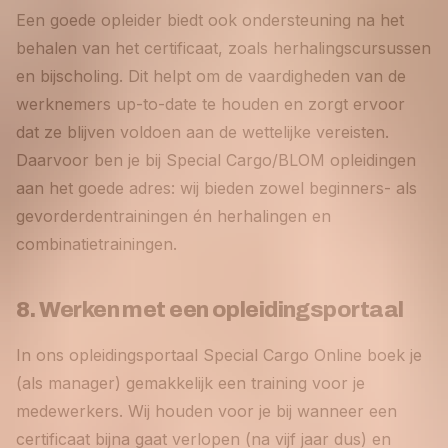
Een goede opleider biedt ook ondersteuning na het
behalen van het certificaat, zoals herhalingscursussen
en bijscholing. Dit helpt om de vaardigheden van de
werknemers up-to-date te houden en zorgt ervoor
dat ze blijven voldoen aan de wettelijke vereisten.
Daarvoor ben je bij Special Cargo/BLOM opleidingen
aan het goede adres: wij bieden zowel beginners- als
gevorderdentrainingen én herhalingen en
combinatietrainingen.
8. Werken met een opleidingsportaal
In ons opleidingsportaal Special Cargo Online boek je
(als manager) gemakkelijk een training voor je
medewerkers. Wij houden voor je bij wanneer een
certificaat bijna gaat verlopen (na vijf jaar dus) en