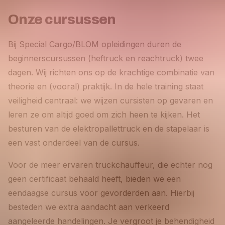
Onze cursussen
Bij Special Cargo/BLOM opleidingen duren de
beginnerscursussen (heftruck en reachtruck) twee
dagen. Wij richten ons op de krachtige combinatie van
theorie en (vooral) praktijk. In de hele training staat
veiligheid centraal: we wijzen cursisten op gevaren en
leren ze om altijd goed om zich heen te kijken. Het
besturen van de elektropallettruck en de stapelaar is
een vast onderdeel van de cursus.
Voor de meer ervaren truckchauffeur, die echter nog
geen certificaat behaald heeft, bieden we een
eendaagse cursus voor gevorderden aan. Hierbij
besteden we extra aandacht aan verkeerd
aangeleerde handelingen. Je vergroot je behendigheid