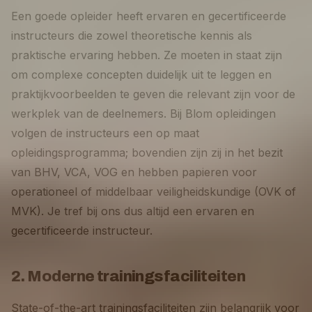
Een goede opleider heeft ervaren en gecertificeerde
instructeurs die zowel theoretische kennis als
praktische ervaring hebben. Ze moeten in staat zijn
om complexe concepten duidelijk uit te leggen en
praktijkvoorbeelden te geven die relevant zijn voor de
werkplek van de deelnemers. Bij Blom opleidingen
volgen de instructeurs een op maat
opleidingsprogramma; bovendien zijn zij in het bezit
van BHV, VCA, VOG en hebben papieren voor
operationeel of middelbaar veiligheidskundige (OVK of
MVK). Je tref bij ons dus altijd een ervaren en
gecertificeerde instructeur.
2. Moderne trainingsfaciliteiten
State-of-the-art trainingsfaciliteiten zijn belangrijk voor