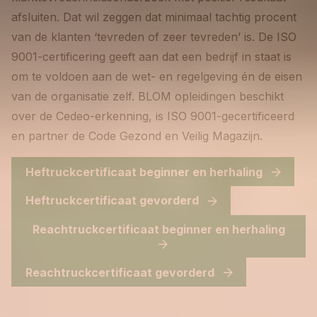
afsluiten. Dat wil zeggen dat minimaal tachtig procent
van de klanten ‘tevreden of zeer tevreden’ is. De ISO
9001-certificering geeft aan dat een bedrijf in staat is
om te voldoen aan de wet- en regelgeving én de eisen
van de organisatie zelf. BLOM opleidingen beschikt
over de Cedeo-erkenning, is ISO 9001-gecertificeerd
en partner de Code Gezond en Veilig Magazijn.
Heftruckcertificaat beginner en herhaling
Heftruckcertificaat gevorderd
Reachtruckcertificaat beginner en herhaling
Reachtruckcertificaat gevorderd