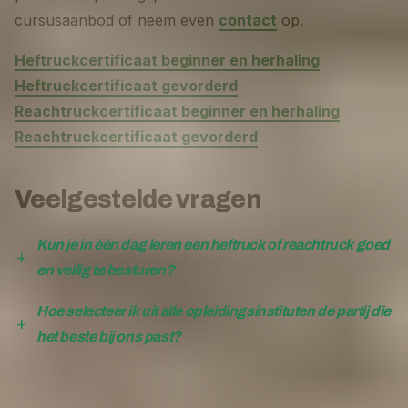
cursusaanbod of neem even
contact
op.
Heftruckcertificaat beginner en herhaling
Heftruckcertificaat gevorderd
Reachtruckcertificaat beginner en herhaling
Reachtruckcertificaat gevorderd
Veelgestelde vragen
Kun je in één dag leren een heftruck of reachtruck goed
en veilig te besturen?
Hoe selecteer ik uit alle opleidingsinstituten de partij die
het beste bij ons past?