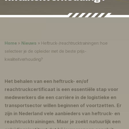
Nieuws
Over ons
Lukas ter Poorten
Werken bij
Home
»
Nieuws
»
Heftruck-/reachtrucktrainingen: hoe
0
shopping_cart
selecteer je de opleider met de beste prijs-
kwaliteitverhouding?
Nederlands
English
Het behalen van een heftruck- en/of
reachtruckcertificaat is een essentiële stap voor
medewerkers die een carrière in de logistieke en
transportsector willen beginnen of voortzetten. Er
zijn in Nederland vele aanbieders van heftruck- en
reachtrucktrainingen. Maar je zoekt natuurlijk een