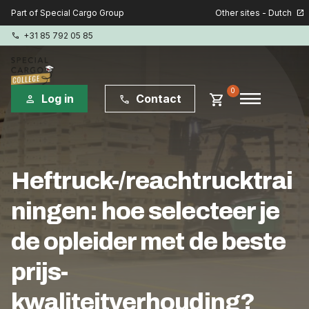
Other sites - Dutch
Part of Special Cargo Group
open_in_new
+31 85 792 05 85
phone
menu
0
shopping_cart
Log in
Contact
person
phone
Special Cargo Group
Heftruck-/reachtrucktrai
Special Cargo Services
ningen: hoe selecteer je
Isologic
de opleider met de beste
Opleidingen
prijs-
Consultancy
kwaliteitverhouding?