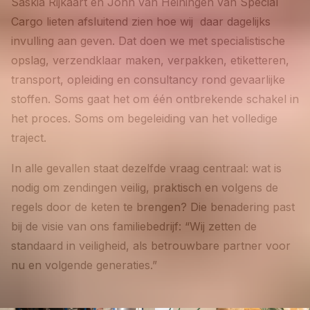
Saskia Rijkaart en John van Heiningen van Special
Cargo lieten afsluitend zien hoe wij daar dagelijks
invulling aan geven. Dat doen we met specialistische
opslag, verzendklaar maken, verpakken, etiketteren,
transport, opleiding en consultancy rond gevaarlijke
stoffen. Soms gaat het om één ontbrekende schakel in
het proces. Soms om begeleiding van het volledige
traject.
In alle gevallen staat dezelfde vraag centraal: wat is
nodig om zendingen veilig, praktisch en volgens de
regels door de keten te brengen? Die benadering past
bij de visie van ons familiebedrijf: “Wij zetten de
standaard in veiligheid, als betrouwbare partner voor
nu en volgende generaties.”