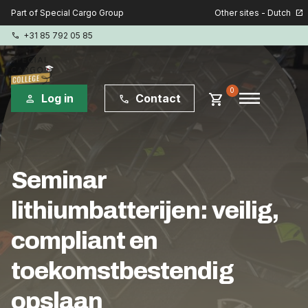
Other sites - Dutch
Part of Special Cargo Group
open_in_new
+31 85 792 05 85
phone
menu
0
shopping_cart
Log in
Contact
person
phone
Special Cargo Group
Seminar
Special Cargo Services
lithiumbatterijen: veilig,
Isologic
compliant en
Opleidingen
toekomstbestendig
Consultancy
opslaan