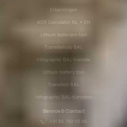
Erkenningen
ADR Calculator NL + EN
Lithium batterijen tool
Transitiehulp BAL
Infographic BAL-transitie
Lithium battery tool
Transition BAL
Infographic BAL-transition
Service & Contact
+31 85 792 05 85