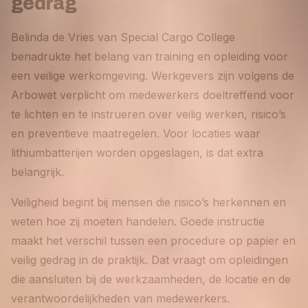
gedrag
Belinda de Vries van Special Cargo College
benadrukte het belang van training en opleiding voor
een veilige werkomgeving. Werkgevers zijn volgens de
Arbowet verplicht om medewerkers doeltreffend voor
te lichten en te instrueren over veilig werken, risico’s
en preventieve maatregelen. Voor locaties waar
lithiumbatterijen worden opgeslagen, is dat extra
belangrijk.
Veiligheid begint bij mensen die risico’s herkennen en
weten hoe zij moeten handelen. Goede instructie
maakt het verschil tussen een procedure op papier en
veilig gedrag in de praktijk. Dat vraagt om opleidingen
die aansluiten bij de werkzaamheden, de locatie en de
verantwoordelijkheden van medewerkers.