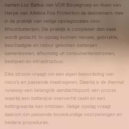
namen Luc Baltus van VDR Bouwgroep en Koen van
Herpe van Altebra Fire Protection de deelnemers mee
in de praktijk van veilige opslaglocaties voor
lithiumbatterijen. Die praktijk is complexer dan vaak
wordt gedacht. In opslag kunnen nieuwe, gebruikte,
beschadigde en retour gekomen batterijen
samenkomen, afkomstig uit consumentenstromen,
bedrijven en infrastructuur.
Elke stroom vraagt om een eigen beoordeling van
risico’s en passende maatregelen. Daarbij is de
thermal
runaway
een belangrijk aandachtspunt: een proces
waarbij een batterijcel oververhit raakt en een
kettingreactie kan ontstaan. Veilige opslag vraagt
daarom om passende bouwkundige voorzieningen en
heldere procedures.