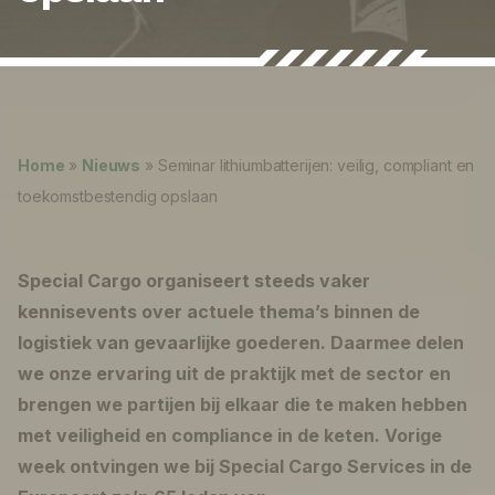
Nieuws
Over ons
Lukas ter Poorten
Werken bij
Home
»
Nieuws
»
Seminar lithiumbatterijen: veilig, compliant en
0
shopping_cart
toekomstbestendig opslaan
Nederlands
Special Cargo organiseert steeds vaker
English
kennisevents over actuele thema’s binnen de
logistiek van gevaarlijke goederen. Daarmee delen
we onze ervaring uit de praktijk met de sector en
brengen we partijen bij elkaar die te maken hebben
met veiligheid en compliance in de keten. Vorige
week ontvingen we bij Special Cargo Services in de