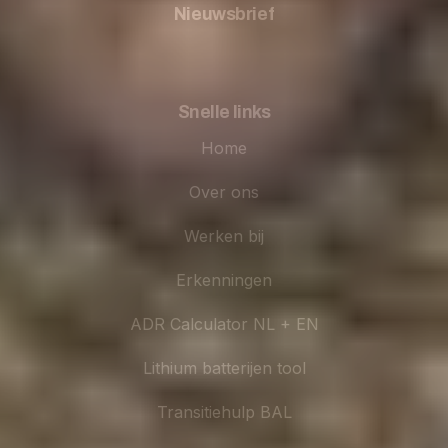
Nieuwsbrief
Snelle links
Home
Over ons
Werken bij
Erkenningen
ADR Calculator NL + EN
Lithium batterijen tool
Transitiehulp BAL