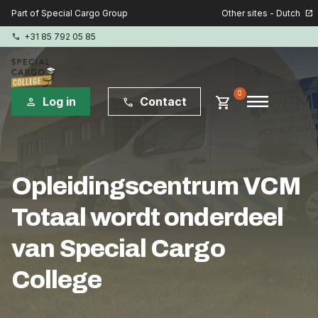
Other sites - Dutch
Part of Special Cargo Group
open_in_new
+31 85 792 05 85
phone
menu
0
shopping_cart
Log in
Contact
person
phone
Special Cargo Group
Opleidingscentrum VCM
Special Cargo Services
Totaal wordt onderdeel
Isologic
van Special Cargo
Opleidingen
College
Consultancy