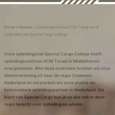
Nieuws
Lukas ter Poorten
Over ons
Home
»
Nieuws
»
Opleidingscentrum VCM Totaal wordt
Werken bij
onderdeel van Special Cargo College
0
shopping_cart
Onze opleidingstak Special Cargo College heeft
Nederlands
opleidingscentrum VCM Totaal in Middelharnis
overgenomen. Met deze overname breiden wij onze
English
dienstverlening uit naar de regio Zuidwest-
Nederland en versterken we onze positie als
betrouwbare opleidingspartner in Nederland. Als
klant van Special Cargo kun je nu dus ook in deze
regio terecht voor opleiding en advies.