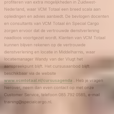
profiteren van extra mogelijkheden in Zuidwest-
Nederland, waar VCM Totaal een breed scala aan
opleidingen en advies aanbiedt. De bevlogen docenten
en consultants van VCM Totaal én Special Cargo
zorgen ervoor dat de vertrouwde dienstverlening
naadloos voortgezet wordt. Klanten van VCM Totaal
kunnen blijven rekenen op de vertrouwde
dienstverlening en locatie in Middelharnis, waar
locatiemanager Wandy van der Vlugt het
aanspreekpunt blijft. Het cursusaanbod blijft
beschikbaar via de website
www.vcmtotaal.nl/cursusagenda
. Heb je vragen
hierover, neem dan even contact op met onze
Customer Service, telefoon 085 792 0585, e-mail
training@specialcargo.nl.