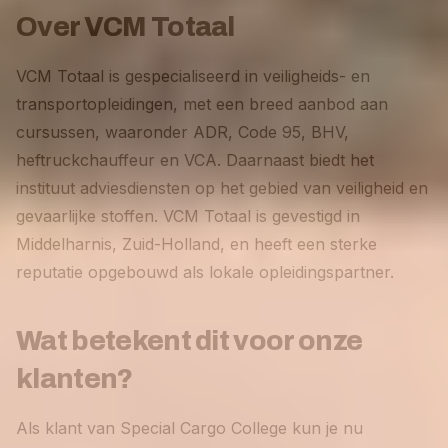
Over VCM Totaal
VCM Totaal is gespecialiseerd in veiligheids- en
transportopleidingen, met een breed aanbod aan
cursussen, waaronder ADR, Code 95, BHV,
heftruckchauffeur en VCA. Daarnaast biedt het
instituut adviesdiensten op het gebied van veiligheid en
gevaarlijke stoffen. VCM Totaal is gevestigd in
Middelharnis, Zuid-Holland, en heeft een sterke
reputatie opgebouwd als lokale opleidingspartner.
Wat betekent dit voor onze
klanten?
Als klant van Special Cargo College kun je nu