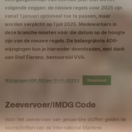
volgende zeggen: de nieuwe regels voor 2025 zijn
vanaf 1 januari optioneel toe te passen, maar
worden verplicht op 1 juli 2025. Medewerkers in
deze branche moeten vóór die datum op de hoogte
zijn van de nieuwe regels. De belangrijkste ADR-
wijzigingen kun je hieronder downloaden, met dank
aan Stef Fierens, bestuurslid VVA.
Wijzigingen ADR-RID per 01-01-2025 2
Download
Zeevervoer/IMDG Code
Voor het zeevervoer van gevaarlijke stoffen gelden de
voorschriften van de International Maritime