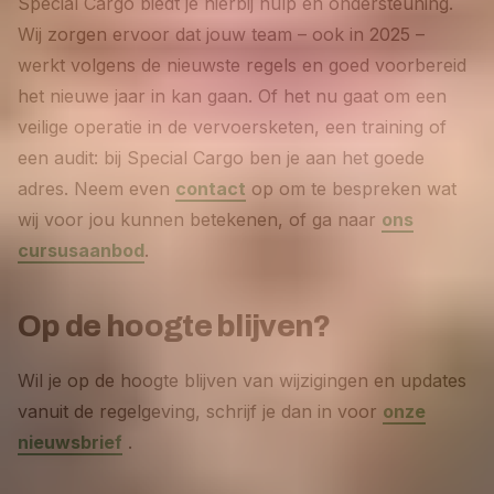
Special Cargo biedt je hierbij hulp en ondersteuning.
Wij zorgen ervoor dat jouw team – ook in 2025 –
werkt volgens de nieuwste regels en goed voorbereid
het nieuwe jaar in kan gaan. Of het nu gaat om een
veilige operatie in de vervoersketen, een training of
een audit: bij Special Cargo ben je aan het goede
adres. Neem even
contact
op om te bespreken wat
wij voor jou kunnen betekenen, of ga naar
ons
cursusaanbod
.
Op de hoogte blijven?
Wil je op de hoogte blijven van wijzigingen en updates
vanuit de regelgeving, schrijf je dan in voor
onze
nieuwsbrief
.