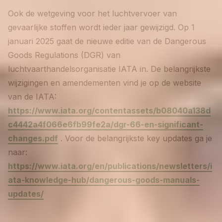
Ook de wetgeving voor het luchtvervoer van
gevaarlijke stoffen wordt ieder jaar gewijzigd. Op 1
januari 2025 gaat de nieuwe editie van de Dangerous
Goods Regulations (DGR) van
luchtvaarthandelsorganisatie IATA in. De belangrijkste
wijzigingen en amendementen vind je op de website
van de IATA:
https://www.iata.org/contentassets/b08040a138d
c4442a4f066e6fb99fe2a/dgr-66-en-significant-
changes.pdf
. Voor de belangrijkste key updates ga je
naar:
https://www.iata.org/en/publications/newsletters/i
ata-knowledge-hub/dangerous-goods-manuals-
updates/