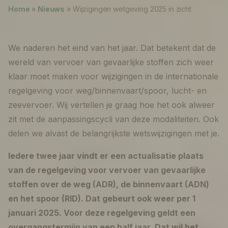
Nieuws
Home
»
Nieuws
»
Wijzigingen wetgeving 2025 in zicht
Over ons
We naderen het eind van het jaar. Dat betekent dat de
Werken bij
wereld van vervoer van gevaarlijke stoffen zich weer
klaar moet maken voor wijzigingen in de internationale
0
shopping_cart
regelgeving voor weg/binnenvaart/spoor, lucht- en
zeevervoer. Wij vertellen je graag hoe het ook alweer
Nederlands
zit met de aanpassingscycli van deze modaliteiten. Ook
delen we alvast de belangrijkste wetswijzigingen met je.
English
Iedere twee jaar vindt er een actualisatie plaats
van de regelgeving voor vervoer van gevaarlijke
stoffen over de weg (ADR), de binnenvaart (ADN)
en het spoor (RID). Dat gebeurt ook weer per 1
januari 2025. Voor deze regelgeving geldt een
overgangstermijn van een half jaar. Dat wil het