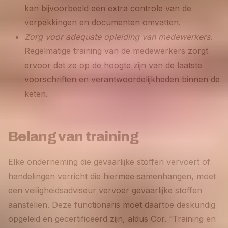
kan bijvoorbeeld een extra controle van de
verpakkingen en documenten omvatten.
Zorg voor adequate opleiding van medewerkers
.
Regelmatige training van de medewerkers zorgt
ervoor dat ze op de hoogte zijn van de laatste
voorschriften en verantwoordelijkheden binnen de
keten.
Belang van training
Elke onderneming die gevaarlijke stoffen vervoert of
handelingen verricht die hiermee samenhangen, moet
een veiligheidsadviseur vervoer gevaarlijke stoffen
aanstellen. Deze functionaris moet daartoe deskundig
opgeleid en gecertificeerd zijn, aldus Cor. “Training en