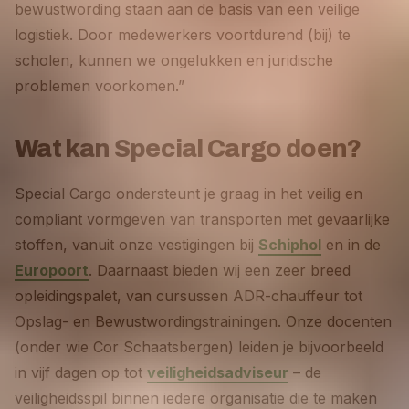
bewustwording staan aan de basis van een veilige
logistiek. Door medewerkers voortdurend (bij) te
scholen, kunnen we ongelukken en juridische
problemen voorkomen.”
Wat kan Special Cargo doen?
Special Cargo ondersteunt je graag in het veilig en
compliant vormgeven van transporten met gevaarlijke
stoffen, vanuit onze vestigingen bij
Schiphol
en in de
Europoort
. Daarnaast bieden wij een zeer breed
opleidingspalet, van cursussen ADR-chauffeur tot
Opslag- en Bewustwordingstrainingen. Onze docenten
(onder wie Cor Schaatsbergen) leiden je bijvoorbeeld
in vijf dagen op tot
veiligheidsadviseur
– de
veiligheidsspil binnen iedere organisatie die te maken