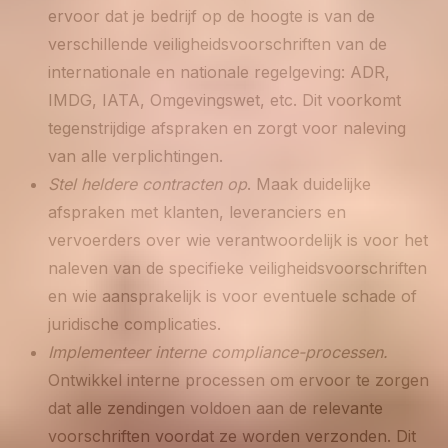
ervoor dat je bedrijf op de hoogte is van de
verschillende veiligheidsvoorschriften van de
internationale en nationale regelgeving: ADR,
IMDG, IATA, Omgevingswet, etc. Dit voorkomt
tegenstrijdige afspraken en zorgt voor naleving
van alle verplichtingen.
Stel heldere contracten op
. Maak duidelijke
afspraken met klanten, leveranciers en
vervoerders over wie verantwoordelijk is voor het
naleven van de specifieke veiligheidsvoorschriften
en wie aansprakelijk is voor eventuele schade of
juridische complicaties.
Implementeer interne compliance-processen.
Ontwikkel interne processen om ervoor te zorgen
dat alle zendingen voldoen aan de relevante
voorschriften voordat ze worden verzonden. Dit