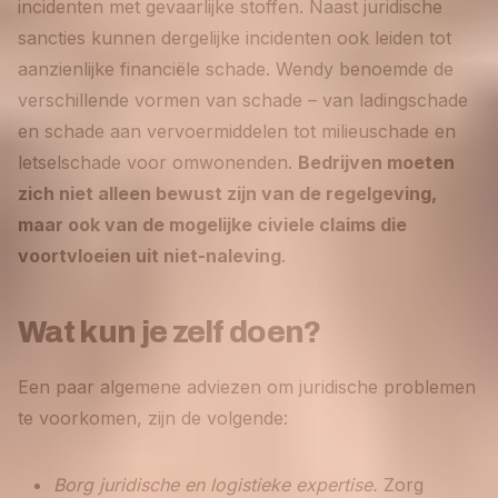
incidenten met gevaarlijke stoffen. Naast juridische
sancties kunnen dergelijke incidenten ook leiden tot
aanzienlijke financiële schade. Wendy benoemde de
verschillende vormen van schade – van ladingschade
en schade aan vervoermiddelen tot milieuschade en
letselschade voor omwonenden.
Bedrijven moeten
zich niet alleen bewust zijn van de regelgeving,
maar ook van de mogelijke civiele claims die
voortvloeien uit niet-naleving
.
Wat kun je zelf doen?
Een paar algemene adviezen om juridische problemen
te voorkomen, zijn de volgende:
Borg juridische en logistieke expertise.
Zorg