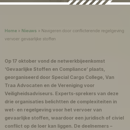
Nieuws
Lukas ter Poorten
Over ons
Home
»
Nieuws
»
Navigeren door conflicterende regelgeving
Werken bij
vervoer gevaarlijke stoffen
0
shopping_cart
Op 17 oktober vond de netwerkbijeenkomst
Nederlands
‘Gevaarlijke Stoffen en Compliance’ plaats,
georganiseerd door Special Cargo College, Van
English
Traa Advocaten en de Vereniging voor
Veiligheidsadviseurs. Experts-sprekers van deze
drie organisaties belichtten de complexiteiten in
wet- en regelgeving voor het vervoer van
gevaarlijke stoffen, waardoor een juridisch of civiel
conflict op de loer kan liggen. De deelnemers –