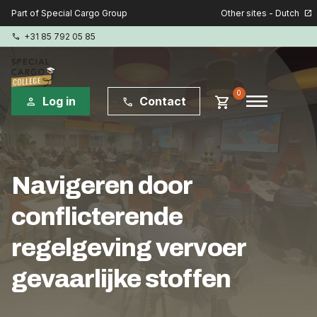
Other sites - Dutch
Part of Special Cargo Group
open_in_new
+31 85 792 05 85
phone
menu
0
shopping_cart
Log in
Contact
person
phone
Special Cargo Group
Navigeren door
Special Cargo Services
conflicterende
Isologic
regelgeving vervoer
Opleidingen
gevaarlijke stoffen
Consultancy