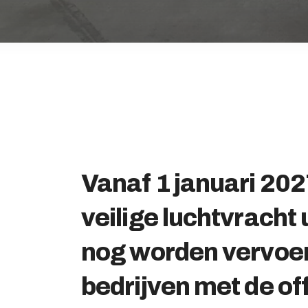
Over ons
Werken bij
0
shopping_cart
Nederlands
English
Vanaf 1 januari 20
veilige luchtvracht 
nog worden vervoe
bedrijven met de off