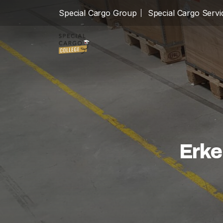
Special Cargo Group
Special Cargo Servi
Special Cargo Group
Special Cargo Services
Isologic
Erke
Opleidingen
Consultancy
Nieuws