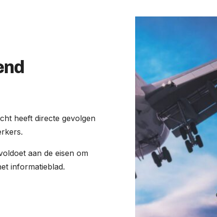
end
acht
heeft directe gevolgen
rkers.
g voldoet aan de eisen
om
t informatieblad.