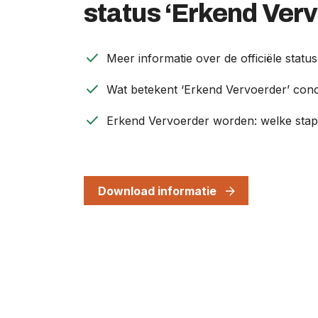
status ‘Erkend Verv
check
Meer informatie over de officiële statu
check
Wat betekent ‘Erkend Vervoerder’ conc
check
Erkend Vervoerder worden: welke sta
Download informatie