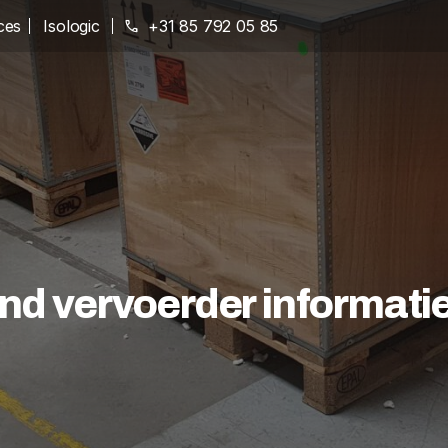
ces
Isologic
phone
+31 85 792 05 85
nd vervoerder informati