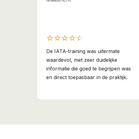
star
star
star
star
star
star
star
star
star
star
De IATA-training was uitermate
waardevol, met zeer duidelijke
informatie die goed te begrijpen was
en direct toepasbaar in de praktijk.