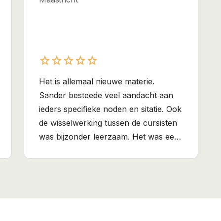
star
star
star
star
star
star
star
star
star
star
Het is allemaal nieuwe materie.
Sander besteede veel aandacht aan
ieders specifieke noden en sitatie. Ook
de wisselwerking tussen de cursisten
was bijzonder leerzaam. Het was een
leerzame 3 daagse!