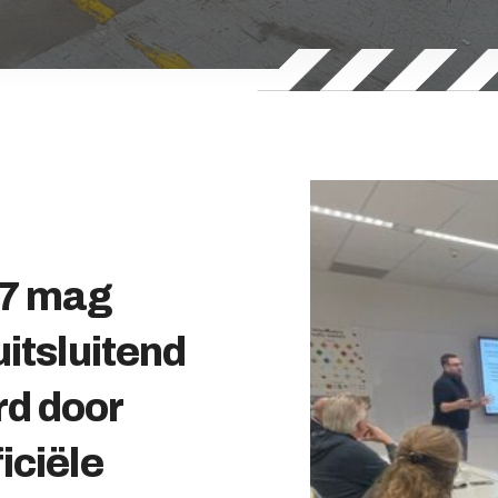
27 mag
uitsluitend
rd door
iciële