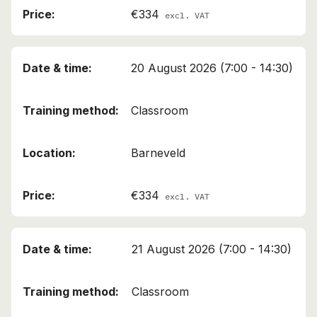
€334
excl. VAT
This course has been added to your cart!
20 August 2026 (7:00 - 14:30)
Reachtruckchauffeur Basiscertificaat (Gevorderd)
Classroom
Continue shopping
Barneveld
View cart
€334
excl. VAT
21 August 2026 (7:00 - 14:30)
Classroom