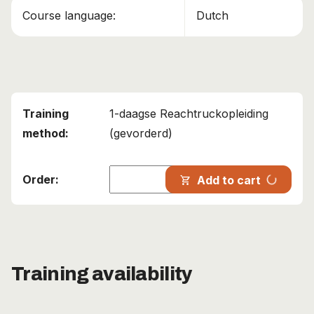
Course language:
Dutch
1-daagse Reachtruckopleiding
(gevorderd)
progress_activity
Add to cart
shopping_cart
Training availability