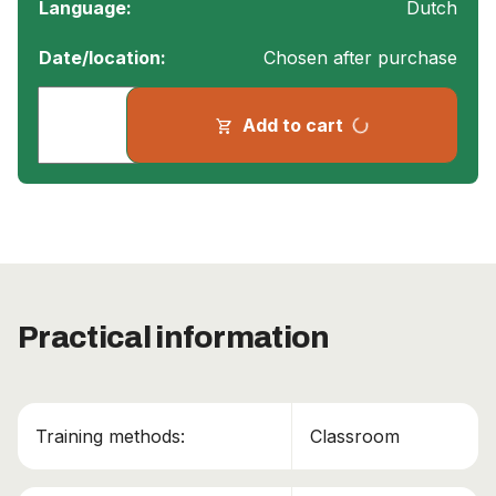
Language:
Dutch
Date/location:
Chosen after purchase
progress_activity
Add to cart
shopping_cart
Practical information
Training methods:
Classroom