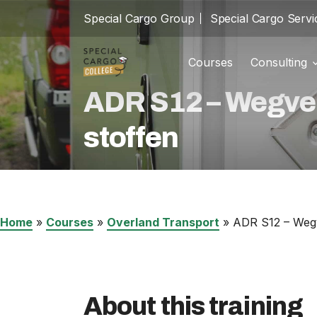
Special Cargo Group
Special Cargo Servi
Courses
Consulting
Trainin
school
ADR S12 – Wegver
Special Cargo Group
Incom
cast_for_education
stoffen
Special Cargo Services
Isologic
Courses
Home
»
Courses
»
Overland Transport
»
ADR S12 – Wegv
Consulting
News
About this training