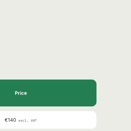
Price
€140
excl. VAT