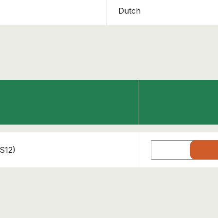
Dutch
This course has been added to your cart!
ADR S12 – Wegvervoer radioactieve stoffen
Continue shopping
View cart
S12)