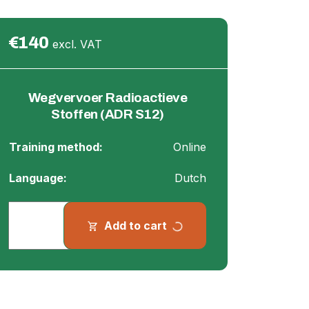
€140
excl. VAT
Wegvervoer Radioactieve
Stoffen (ADR S12)
Training method:
Online
Language:
Dutch
progress_activity
Add to cart
shopping_cart