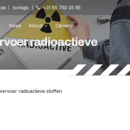
ces
Isologic
phone
+31 85 792 05 85
News
About
Careers
g portal
Branches
location_on
voer radioactieve
pany
History
history
Certifications
verified
ervoer radioactieve stoffen