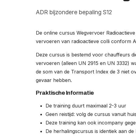
About
ADR bijzondere bepaling S12
Careers
De online cursus Wegvervoer Radioactieve 
0
shopping_cart
vervoeren van radioactieve colli conform 
English
Deze cursus is bestemd voor chauffeurs di
vervoeren (alleen UN 2915 en UN 3332) waarb
Nederlands
de som van de Transport Index de 3 niet ov
gevaar hebben.
Praktische Informatie
De training duurt maximaal 2-3 uur
Geen reistijd: volg de cursus vanuit hu
Deze training kan ook incompany geg
De herhalingscursus is identiek aan de