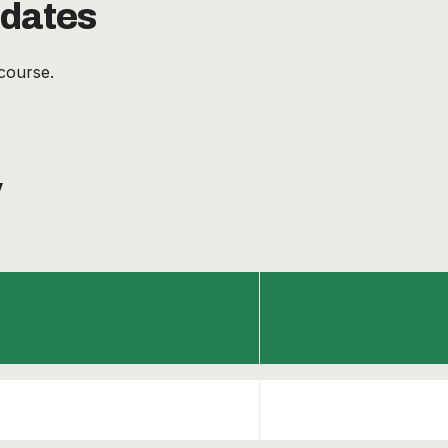
 dates
course.
y